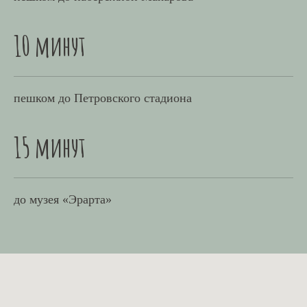
10 минут
пешком до Петровского стадиона
15 минут
до музея «Эрарта»