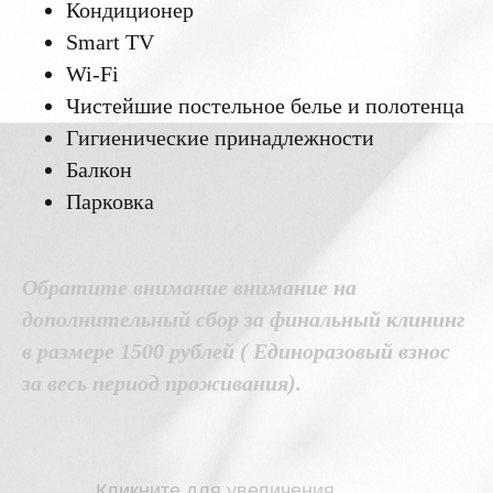
Кондиционер
Smart TV
Wi-Fi
Чистейшие постельное белье и полотенца
Гигиенические принадлежности
Балкон
Парковка
Обратите внимание внимание на
дополнительный сбор за финальный клининг
в размере 1500 рублей ( Единоразовый взнос
за весь период проживания).
Кликните для увеличения